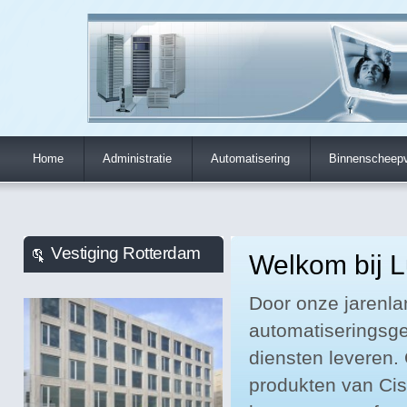
Home
Administratie
Automatisering
Binnenscheepv
Vestiging Rotterdam
Welkom bij L
Door onze jarenla
automatiseringsge
diensten leveren.
produkten van Cisc